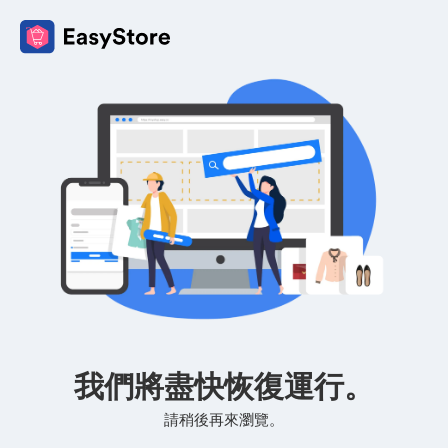
我們將盡快恢復運行。
請稍後再來瀏覽。