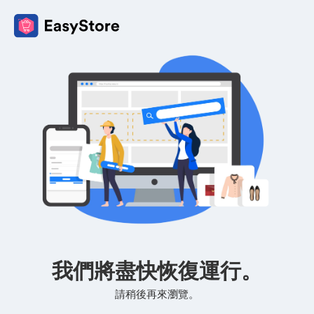
我們將盡快恢復運行。
請稍後再來瀏覽。