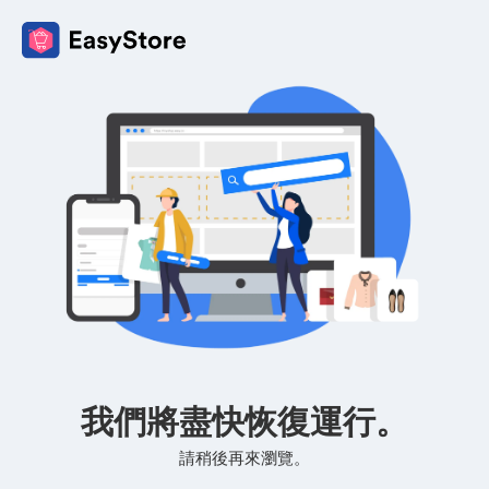
我們將盡快恢復運行。
請稍後再來瀏覽。