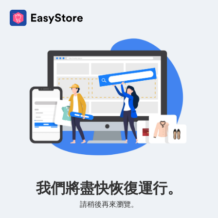
我們將盡快恢復運行。
請稍後再來瀏覽。