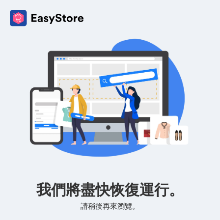
我們將盡快恢復運行。
請稍後再來瀏覽。