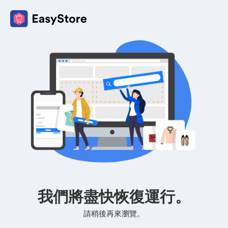
我們將盡快恢復運行。
請稍後再來瀏覽。