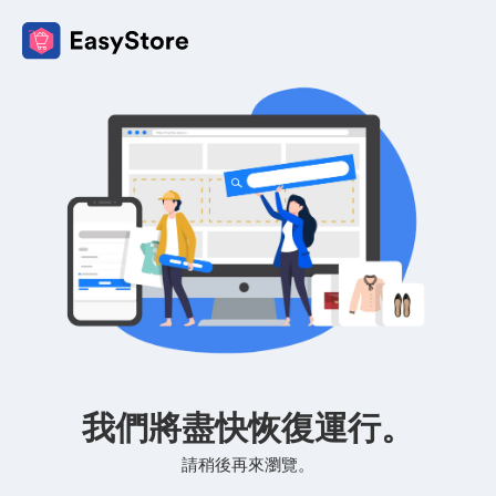
我們將盡快恢復運行。
請稍後再來瀏覽。