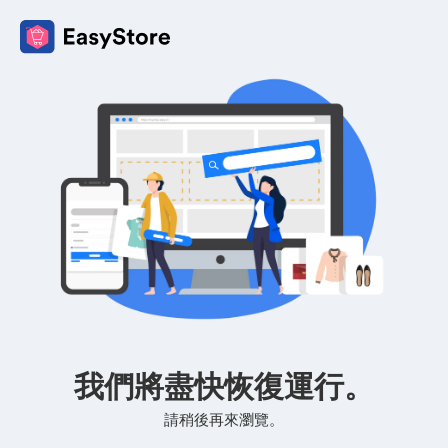
我們將盡快恢復運行。
請稍後再來瀏覽。