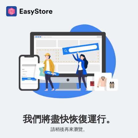
我們將盡快恢復運行。
請稍後再來瀏覽。