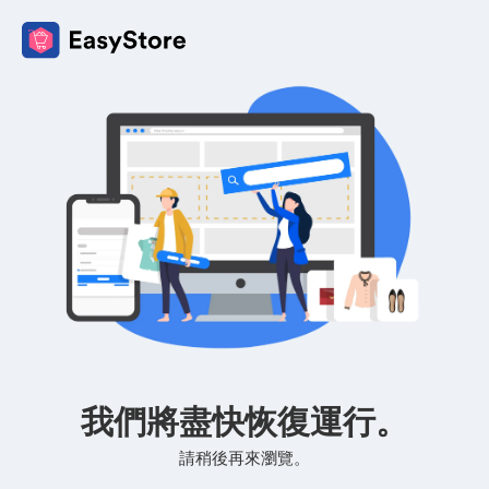
我們將盡快恢復運行。
請稍後再來瀏覽。