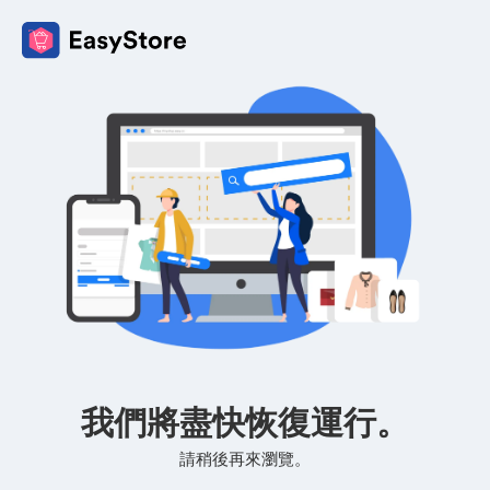
我們將盡快恢復運行。
請稍後再來瀏覽。