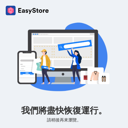
我們將盡快恢復運行。
請稍後再來瀏覽。