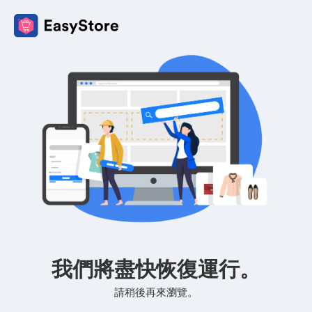
我們將盡快恢復運行。
請稍後再來瀏覽。