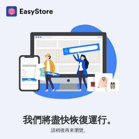
我們將盡快恢復運行。
請稍後再來瀏覽。