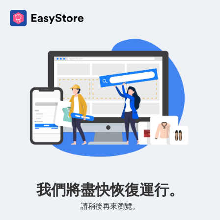
我們將盡快恢復運行。
請稍後再來瀏覽。