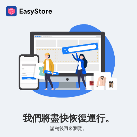
我們將盡快恢復運行。
請稍後再來瀏覽。