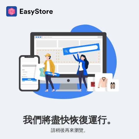
我們將盡快恢復運行。
請稍後再來瀏覽。