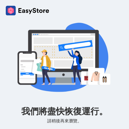
我們將盡快恢復運行。
請稍後再來瀏覽。