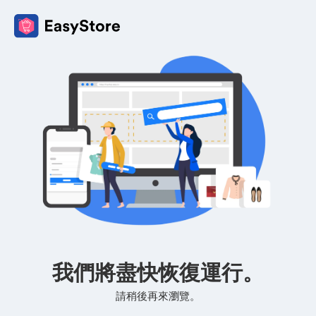
我們將盡快恢復運行。
請稍後再來瀏覽。