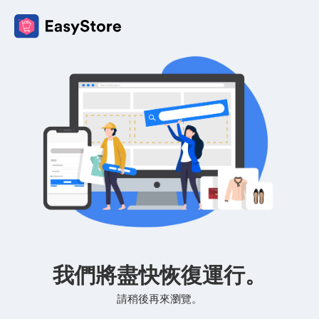
我們將盡快恢復運行。
請稍後再來瀏覽。