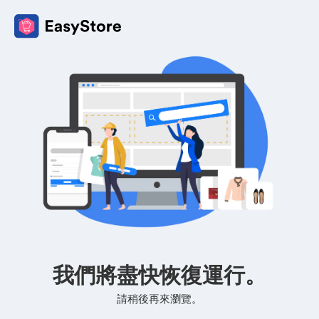
我們將盡快恢復運行。
請稍後再來瀏覽。