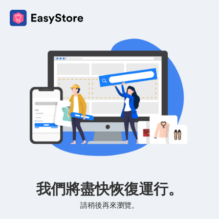
我們將盡快恢復運行。
請稍後再來瀏覽。