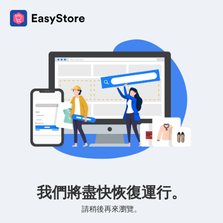
我們將盡快恢復運行。
請稍後再來瀏覽。