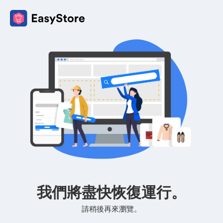
我們將盡快恢復運行。
請稍後再來瀏覽。