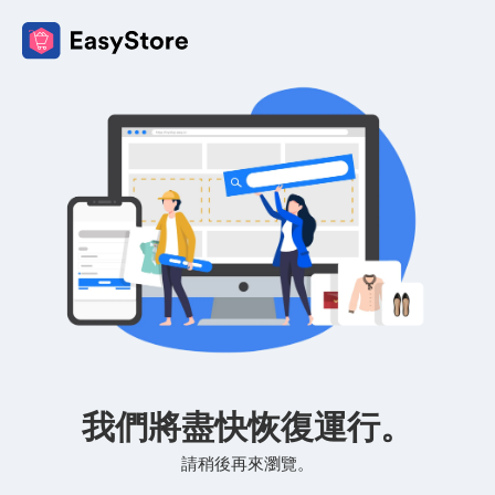
我們將盡快恢復運行。
請稍後再來瀏覽。