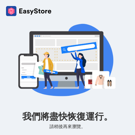
我們將盡快恢復運行。
請稍後再來瀏覽。