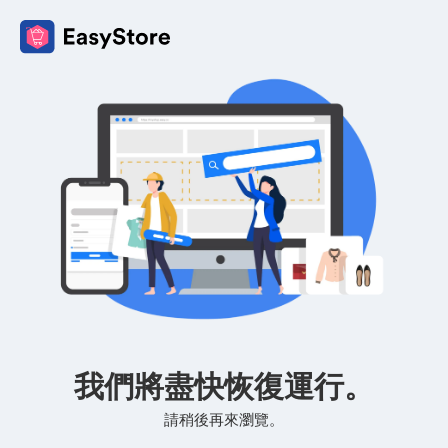
我們將盡快恢復運行。
請稍後再來瀏覽。