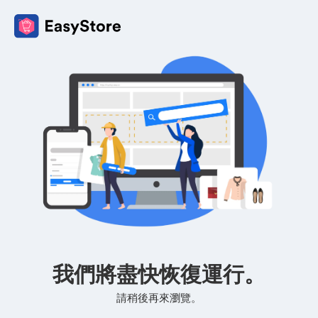
我們將盡快恢復運行。
請稍後再來瀏覽。