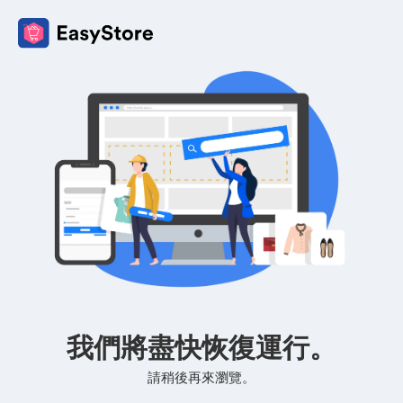
我們將盡快恢復運行。
請稍後再來瀏覽。