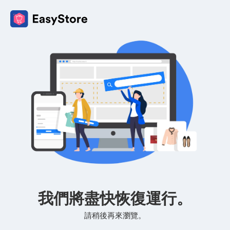
我們將盡快恢復運行。
請稍後再來瀏覽。