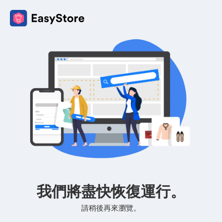
我們將盡快恢復運行。
請稍後再來瀏覽。