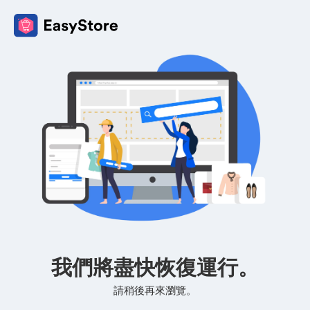
我們將盡快恢復運行。
請稍後再來瀏覽。