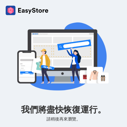
我們將盡快恢復運行。
請稍後再來瀏覽。