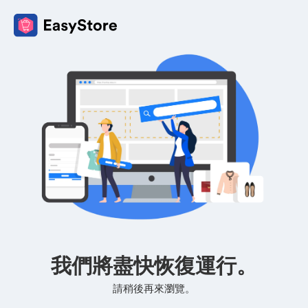
我們將盡快恢復運行。
請稍後再來瀏覽。