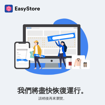
我們將盡快恢復運行。
請稍後再來瀏覽。