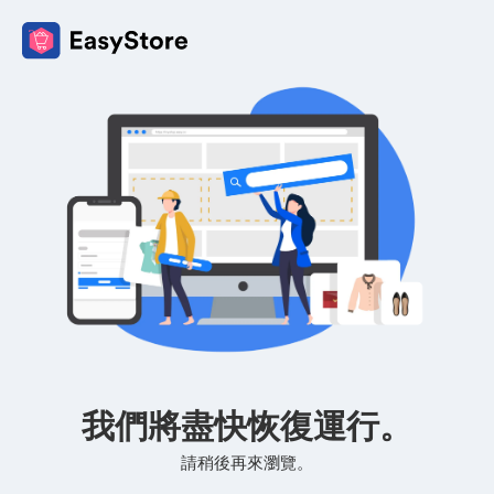
我們將盡快恢復運行。
請稍後再來瀏覽。