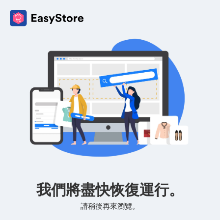
我們將盡快恢復運行。
請稍後再來瀏覽。