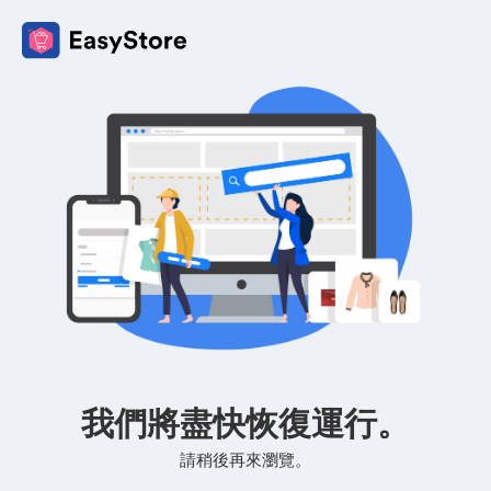
我們將盡快恢復運行。
請稍後再來瀏覽。