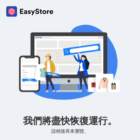
我們將盡快恢復運行。
請稍後再來瀏覽。