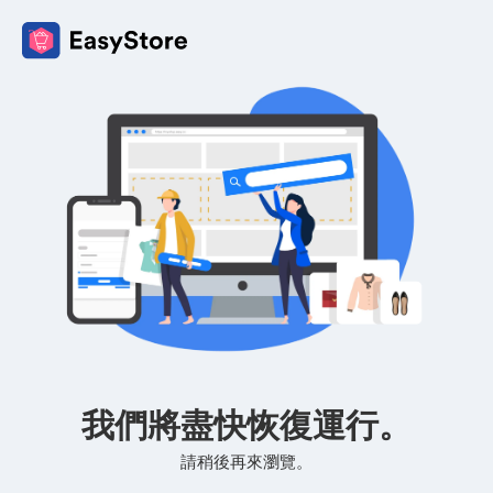
我們將盡快恢復運行。
請稍後再來瀏覽。