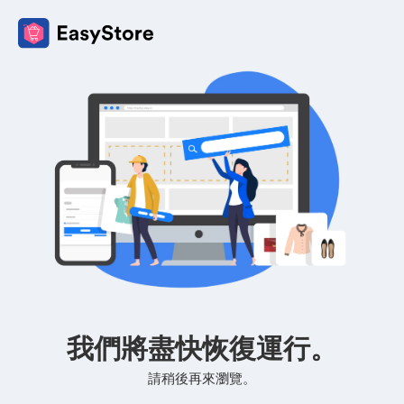
我們將盡快恢復運行。
請稍後再來瀏覽。