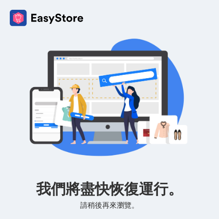
我們將盡快恢復運行。
請稍後再來瀏覽。