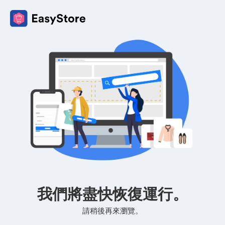
我們將盡快恢復運行。
請稍後再來瀏覽。