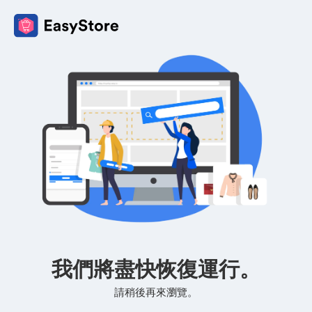
我們將盡快恢復運行。
請稍後再來瀏覽。