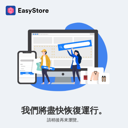
我們將盡快恢復運行。
請稍後再來瀏覽。