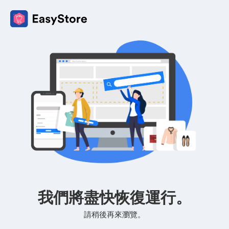
我們將盡快恢復運行。
請稍後再來瀏覽。