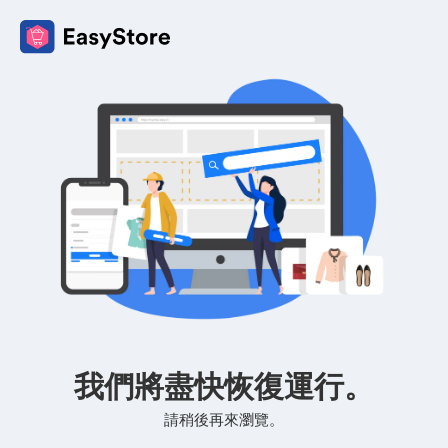
我們將盡快恢復運行。
請稍後再來瀏覽。