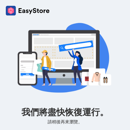
我們將盡快恢復運行。
請稍後再來瀏覽。