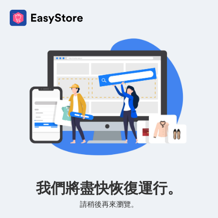
我們將盡快恢復運行。
請稍後再來瀏覽。