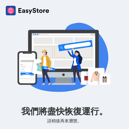
我們將盡快恢復運行。
請稍後再來瀏覽。